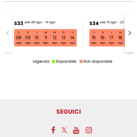
S33
sab 08 ago - 15 ago
S34
sab 15 ago - 22 ago
S
D
L
M
M
G
V
S
D
L
M
M
S33 sab 08 ago - 15 ago
08
09
10
11
12
13
14
15
16
17
18
19
ago
ago
ago
ago
ago
ago
ago
ago
ago
ago
ago
ago
Legenda :
Disponibile
Non disponibile
SEGUICI