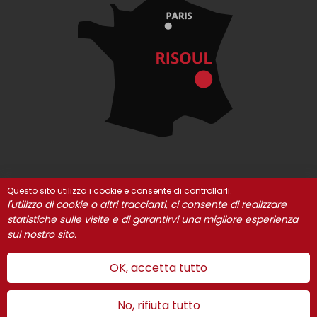
Questo sito utilizza i cookie e consente di controllarli.
© Risoul 2021
INFORMAZIONI LEGALI
I nostri partner
l'utilizzo di cookie o altri traccianti, ci consente di realizzare
Gestione dei cookie
statistiche sulle visite e di garantirvi una migliore esperienza
sul nostro sito.
OK, accetta tutto
No, rifiuta tutto