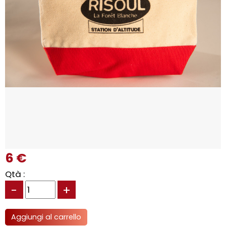
6 €
Qtà :
-
+