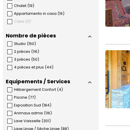
Chalet
(
19
)
Appartamento in casa
(
16
)
Casa
(
0
)
Nombre de pièces
Studio
(
150
)
2 pièces
(
116
)
3 pièces
(
50
)
4 pièces et plus
(
44
)
Equipements / Services
Hébergement Confort
(
4
)
Piscine
(
77
)
Exposition Sud
(
184
)
Animaux admis
(
116
)
Lave Vaisselle
(
301
)
Lave Linge / Sèche Linge
(
88
)