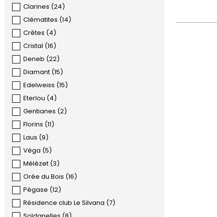
Clarines
(
24
)
Clématites
(
14
)
Crêtes
(
4
)
Cristal
(
16
)
Deneb
(
22
)
Diamant
(
15
)
Edelweiss
(
15
)
Eterlou
(
4
)
Gentianes
(
2
)
Florins
(
11
)
Laus
(
9
)
Véga
(
5
)
Mélézet
(
3
)
Orée du Bois
(
16
)
Pégase
(
12
)
Résidence club Le Silvana
(
7
)
Soldanelles
(
8
)