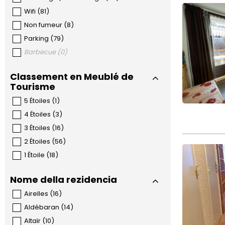
Wifi
(
81
)
Non fumeur
(
8
)
Parking
(
79
)
Barbecue
(
0
)
Classement en Meublé de
Tourisme
5 Étoiles
(
1
)
4 Étoiles
(
3
)
3 Étoiles
(
16
)
2 Étoiles
(
56
)
1 Étoile
(
18
)
Nome della rezidencia
Airelles
(
16
)
Aldébaran
(
14
)
Altaïr
(
10
)