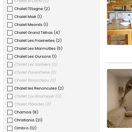
Chalet le Dahu
(
0
)
Chalet l'Etagne
(
2
)
Chalet Maé
(
1
)
Chalet Meonils
(
1
)
Chalet Grand Tétras
(
4
)
Chalet Les Fraxinelles
(
2
)
Chalet Les Marmottes
(
5
)
Chalet Les Oursons
(
1
)
Chalet Les Sorbiers
(
0
)
Chalet Parenthese
(
0
)
Chalet Renardeau
(
0
)
Chalet les Renoncules
(
2
)
Chalet Lou Roumeyer
(
0
)
Chalet Pléïades
(
0
)
Chamois
(
8
)
Christiania
(
21
)
Cimbro
(
12
)