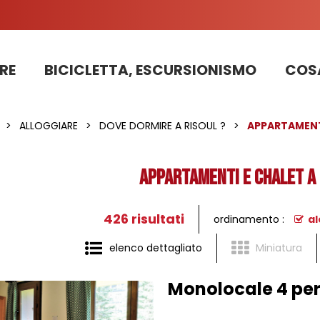
RE
BICICLETTA, ESCURSIONISMO
COSA
Informazioni sui lavori sulla strada della stazione 2025
PRENOTAZIONE DI APPARTAMENTI, CHALET, STRUTTURE
La nostra squadra di pattugliatori in bicicletta impegnata nello sviluppo sostenibile
>
ALLOGGIARE
>
DOVE DORMIRE A RISOUL ?
>
APPARTAMENT
APPARTAMENTI E CHALET A 
426
risultati
ordinamento :
al
elenco dettagliato
Miniatura
Monolocale 4 per