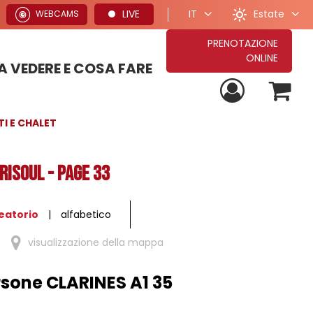
Estate
LIVE
IT
WEBCAMS
PRENOTAZIONE
ONLINE
 VEDERE E COSA FARE
PROPOSTE PER VACANZE ESTIVE
TUTTE LE NOSTRE PROPOSTE DI SOGGIORNO
PROPOSTE PER VACANZE INVERNALI
I E CHALET
RISOUL - Page 33
eatorio
alfabetico
visualizzazione della mappa
sone CLARINES A1 35