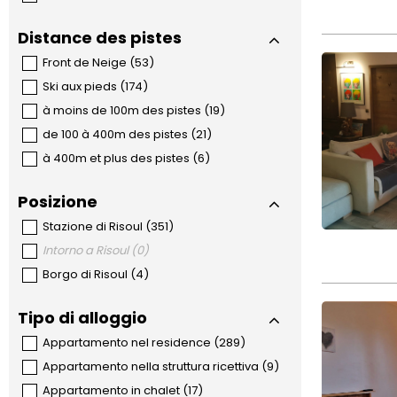
Distance des pistes
Front de Neige
(
53
)
Ski aux pieds
(
174
)
à moins de 100m des pistes
(
19
)
de 100 à 400m des pistes
(
21
)
à 400m et plus des pistes
(
6
)
Posizione
Stazione di Risoul
(
351
)
Intorno a Risoul
(
0
)
Borgo di Risoul
(
4
)
Tipo di alloggio
Appartamento nel residence
(
289
)
Appartamento nella struttura ricettiva
(
9
)
Appartamento in chalet
(
17
)