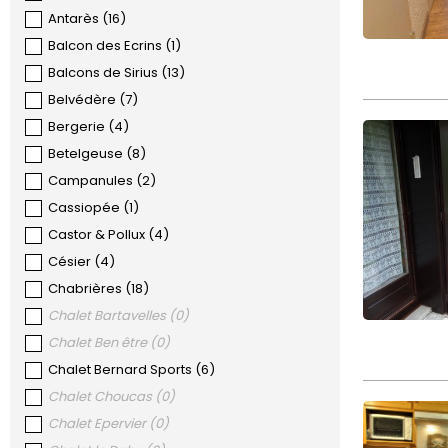
Antarès
(
16
)
Balcon des Ecrins
(
1
)
Balcons de Sirius
(
13
)
Belvédère
(
7
)
Bergerie
(
4
)
Betelgeuse
(
8
)
Campanules
(
2
)
Cassiopée
(
1
)
Castor & Pollux
(
4
)
Césier
(
4
)
Chabrières
(
18
)
Chalet Bartavelles
(
0
)
Chalet Ben être
(
0
)
Chalet Bernard Sports
(
6
)
Chalet Choucas
(
0
)
Chalet Epervier
(
0
)