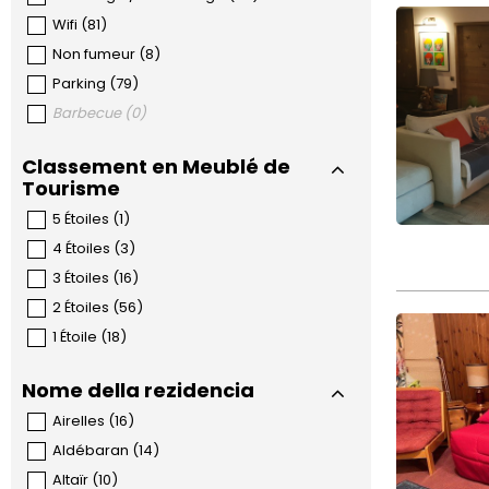
Wifi
(
81
)
Non fumeur
(
8
)
Parking
(
79
)
Barbecue
(
0
)
Classement en Meublé de
Tourisme
5 Étoiles
(
1
)
4 Étoiles
(
3
)
3 Étoiles
(
16
)
2 Étoiles
(
56
)
1 Étoile
(
18
)
Nome della rezidencia
Airelles
(
16
)
Aldébaran
(
14
)
Altaïr
(
10
)