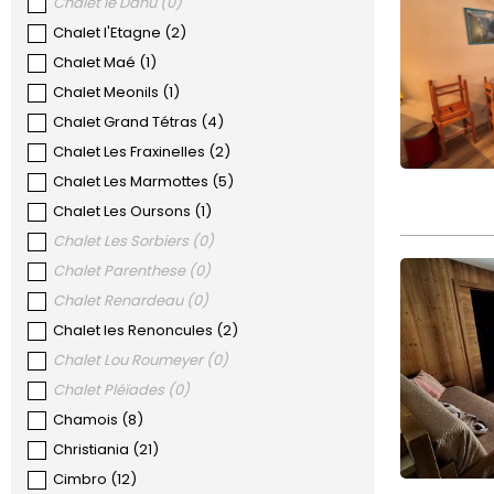
Chalet le Dahu
(
0
)
Chalet l'Etagne
(
2
)
Chalet Maé
(
1
)
Chalet Meonils
(
1
)
Chalet Grand Tétras
(
4
)
Chalet Les Fraxinelles
(
2
)
Chalet Les Marmottes
(
5
)
Chalet Les Oursons
(
1
)
Chalet Les Sorbiers
(
0
)
Chalet Parenthese
(
0
)
Chalet Renardeau
(
0
)
Chalet les Renoncules
(
2
)
Chalet Lou Roumeyer
(
0
)
Chalet Pléïades
(
0
)
Chamois
(
8
)
Christiania
(
21
)
Cimbro
(
12
)