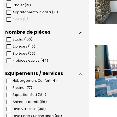
Chalet
(
19
)
Appartamento in casa
(
16
)
Casa
(
0
)
Nombre de pièces
Studio
(
150
)
2 pièces
(
116
)
3 pièces
(
50
)
4 pièces et plus
(
44
)
Equipements / Services
Hébergement Confort
(
4
)
Piscine
(
77
)
Exposition Sud
(
184
)
Animaux admis
(
116
)
Lave Vaisselle
(
301
)
Lave Linge / Sèche Linge
(
88
)