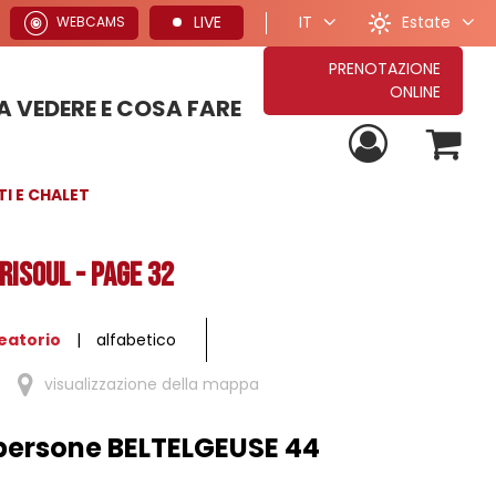
Estate
LIVE
IT
WEBCAMS
PRENOTAZIONE
ONLINE
 VEDERE E COSA FARE
PROPOSTE PER VACANZE ESTIVE
TUTTE LE NOSTRE PROPOSTE DI SOGGIORNO
PROPOSTE PER VACANZE INVERNALI
I E CHALET
RISOUL - Page 32
eatorio
alfabetico
visualizzazione della mappa
persone BELTELGEUSE 44