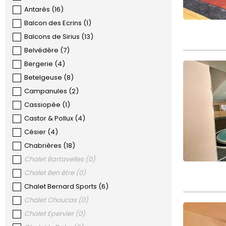
Antarès
(
16
)
Balcon des Ecrins
(
1
)
Balcons de Sirius
(
13
)
Belvédère
(
7
)
Bergerie
(
4
)
Betelgeuse
(
8
)
Campanules
(
2
)
Cassiopée
(
1
)
Castor & Pollux
(
4
)
Césier
(
4
)
Chabrières
(
18
)
Chalet Bartavelles
(
0
)
Chalet Ben être
(
0
)
Chalet Bernard Sports
(
6
)
Chalet Choucas
(
0
)
Chalet Epervier
(
0
)