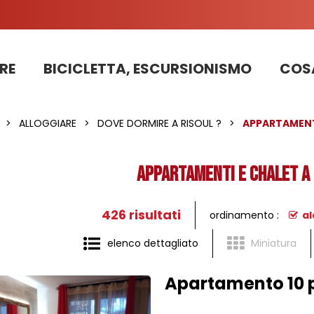
RE
BICICLETTA, ESCURSIONISMO
COSA
Informazioni sui lavori sulla strada della stazione 2025
PRENOTAZIONE DI APPARTAMENTI, CHALET, STRUTTURE
La nostra squadra di pattugliatori in bicicletta impegnata nello sviluppo sostenibile
>
ALLOGGIARE
>
DOVE DORMIRE A RISOUL ?
>
APPARTAMENT
APPARTAMENTI E CHALET A 
426
risultati
ordinamento :
al
elenco dettagliato
Miniatura
Apartamento 10 