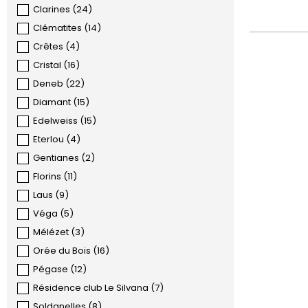
Clarines
(
24
)
Clématites
(
14
)
Crêtes
(
4
)
Cristal
(
16
)
Deneb
(
22
)
Diamant
(
15
)
Edelweiss
(
15
)
Eterlou
(
4
)
Gentianes
(
2
)
Florins
(
11
)
Laus
(
9
)
Véga
(
5
)
Mélézet
(
3
)
Orée du Bois
(
16
)
Pégase
(
12
)
Résidence club Le Silvana
(
7
)
Soldanelles
(
8
)