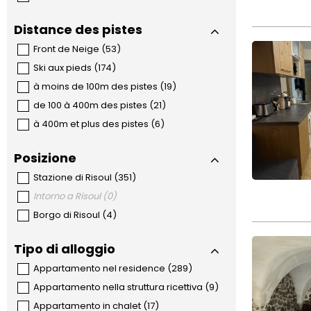
Distance des pistes
Front de Neige
(
53
)
Ski aux pieds
(
174
)
à moins de 100m des pistes
(
19
)
de 100 à 400m des pistes
(
21
)
à 400m et plus des pistes
(
6
)
Posizione
Stazione di Risoul
(
351
)
Intorno a Risoul
(
0
)
Borgo di Risoul
(
4
)
Tipo di alloggio
Appartamento nel residence
(
289
)
Appartamento nella struttura ricettiva
(
9
)
Appartamento in chalet
(
17
)